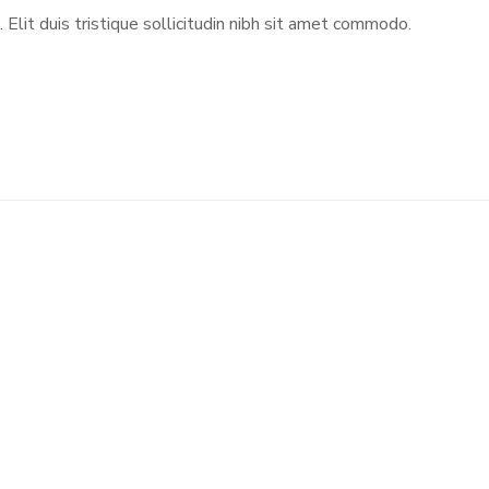
 Elit duis tristique sollicitudin nibh sit amet commodo.
Little Help
#CHARITY