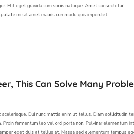
teger. Elit eget gravida cum sociis natoque. Amet consectetur
Vulputate mi sit amet mauris commodo quis imperdiet.
eer, This Can Solve Many Probl
scelerisque. Dui nunc mattis enim ut tellus. Diam sollicitudin te
m. Proin fermentum leo vel orci porta non. Pulvinar elementum in
s semper eget duis at tellus at. Massa sed elementum tempus ege