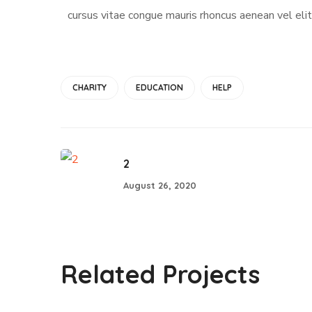
cursus vitae congue mauris rhoncus aenean vel elit.
CHARITY
EDUCATION
HELP
2
August 26, 2020
6-Arsalan and 7-Gul
Related Projects
Naz