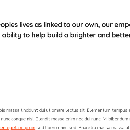
oples lives as linked to our own, our em
ility to help build a brighter and better
urpis massa tincidunt dui ut ornare lectus sit. Elementum tempus
s nunc congue nisi. Blandit massa enim nec dui nunc. Mi bibendu
en eget mi proin
sed libero enim sed. Pharetra massa massa ultr