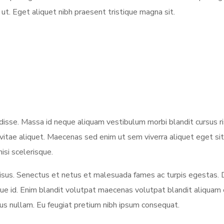
ut. Eget aliquet nibh praesent tristique magna sit.
sse. Massa id neque aliquam vestibulum morbi blandit cursus ris
 vitae aliquet. Maecenas sed enim ut sem viverra aliquet eget si
isi scelerisque.
us. Senectus et netus et malesuada fames ac turpis egestas. 
id. Enim blandit volutpat maecenas volutpat blandit aliquam etia
sus nullam. Eu feugiat pretium nibh ipsum consequat.